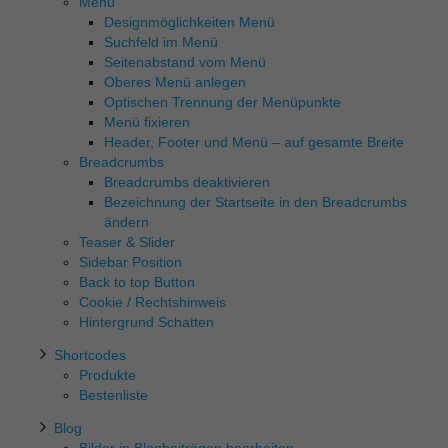
Menü
externen Medien akzeptiert werden, bedarf der Zugriff auf
diese Inhalte keiner manuellen Einwilligung mehr.
Designmöglichkeiten Menü
Suchfeld im Menü
Cookie-Informationen anzeigen
Seitenabstand vom Menü
Datenschutzerklärung
Impressum
Oberes Menü anlegen
Optischen Trennung der Menüpunkte
Menü fixieren
Header, Footer und Menü – auf gesamte Breite
Breadcrumbs
Breadcrumbs deaktivieren
Bezeichnung der Startseite in den Breadcrumbs
ändern
Teaser & Slider
Sidebar Position
Back to top Button
Cookie / Rechtshinweis
Hintergrund Schatten
Shortcodes
Produkte
Bestenliste
Blog