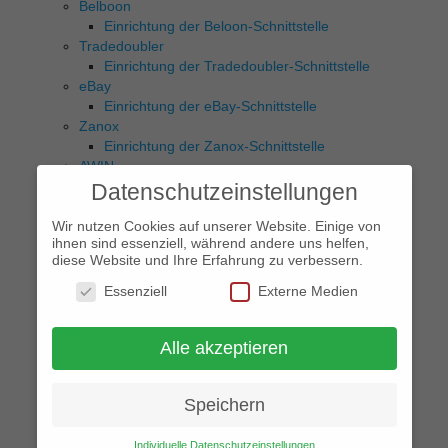
Belboon
Einrichtung der Beloon-Schnittstelle
Tradedoubler
Einrichtung der Tradedoubler-Schnittstelle
eBay
Einrichtung der eBay-Schnittstelle
Zanox
Einrichtung der Zanox-Schnittstelle
AWIN
Awin Api Key
Datenschutzeinstellungen
Filter
Wir nutzen Cookies auf unserer Website. Einige von
Interaktive Kaufberater
ihnen sind essenziell, während andere uns helfen,
Filterattribute
diese Website und Ihre Erfahrung zu verbessern.
Sidebar-Filter
Essenziell
Externe Medien
Filter per Shortcode
Produkt
Alle akzeptieren
Produkt-Varianten
Preisalarm
Deaktivieren – Produkt Detail Seite
Speichern
Änderung des individuellen Kauf Button
Anti-Bounce
Individuelle Datenschutzeinstellungen