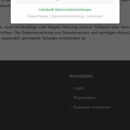
-Mail-Adresse des Kunden gesendet wird. Nach der Installation des A
gebuchten Leistungen.
Individuelle Datenschutzeinstellungen
Cookie-Details
Datenschutzerklärung
Impressum
Datenschutzeinstellungen
 nicht rechtmäßige oder illegale Nutzung unserer Software eine Vertrag
Hier finden Sie eine Übersicht über alle verwendeten
trichten. Die Geltendmachung von Schadenersatz und sonstigen Ansprü
Cookies. Sie können Ihre Einwilligung zu ganzen
n wesentlich geringerer Schaden entstanden ist.
Kategorien geben oder sich weitere Informationen
anzeigen lassen und so nur bestimmte Cookies
auswählen.
Alle akzeptieren
Zurück
Anmelden
Speichern
Login
Essenziell (1)
Registration
Essenzielle Cookies ermöglichen grundlegende Funktionen
Passwort vergessen
und sind für die einwandfreie Funktion der Website
erforderlich.
Cookie-Informationen anzeigen