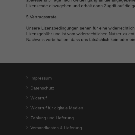
spätestens 5 Tage nach Geldeingang an die angegebene E
Lizenzcode einzugeben und erhält dann Zugriff auf die 
5.Vertragsstrafe
Unsere Lizenzbedingungen sehen für eine widerrechtliche,
Lizenzgebühr und ist vom widerrechtlichen Nutzer zu en
Nachweis vorbehalten, dass uns tatsächlich kein oder ei
Impressum
Datenschutz
Widerruf
Widerruf für digitale Medien
Zahlung und Lieferung
Versandkosten & Lieferung