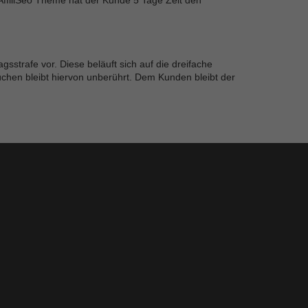
ffiliSeo Theme hat der Kunde 5 Tage Zeit den
sstrafe vor. Diese beläuft sich auf die dreifache
chen bleibt hiervon unberührt. Dem Kunden bleibt der