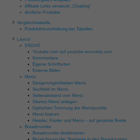
Kategorien geben oder sich weitere Informationen
Affiliate Links versteckt „Cloaking“
anzeigen lassen und so nur bestimmte Cookies
ähnliche Produkte
auswählen.
Vergleichstabelle
Alle akzeptieren
Speichern
Produkthervorhebung bei Tabellen
Zurück
Layout
DSGVO
Essenziell (1)
Youtube.com auf youtube-nocookie.com
Kommentare
Essenzielle Cookies ermöglichen grundlegende Funktionen
Eigene Schriftarten
und sind für die einwandfreie Funktion der Website
erforderlich.
Externe Bilder
Menü
Cookie-Informationen anzeigen
Designmöglichkeiten Menü
Externe Medien (8)
Suchfeld im Menü
Seitenabstand vom Menü
Inhalte von Videoplattformen und Social-Media-Plattformen
Oberes Menü anlegen
werden standardmäßig blockiert. Wenn Cookies von
Optischen Trennung der Menüpunkte
externen Medien akzeptiert werden, bedarf der Zugriff auf
Menü fixieren
diese Inhalte keiner manuellen Einwilligung mehr.
Header, Footer und Menü – auf gesamte Breite
Cookie-Informationen anzeigen
Breadcrumbs
Datenschutzerklärung
Impressum
Breadcrumbs deaktivieren
Bezeichnung der Startseite in den Breadcrumbs