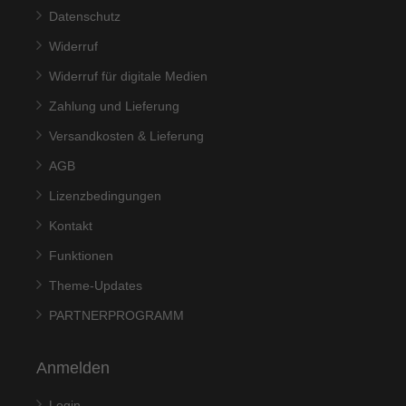
erforderlich.
Datenschutz
Cookie-Informationen anzeigen
Widerruf
Externe Medien (8)
Widerruf für digitale Medien
Inhalte von Videoplattformen und Social-Media-Plattformen
Zahlung und Lieferung
werden standardmäßig blockiert. Wenn Cookies von
externen Medien akzeptiert werden, bedarf der Zugriff auf
Versandkosten & Lieferung
diese Inhalte keiner manuellen Einwilligung mehr.
Cookie-Informationen anzeigen
AGB
Datenschutzerklärung
Impressum
Lizenzbedingungen
Kontakt
Funktionen
Theme-Updates
PARTNERPROGRAMM
Anmelden
Login