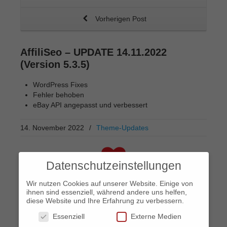
Vorherigen Post
AffiliSeo – UPDATE 14.11.2022
(Version 5.3.5)
WordPress Fixes
Fehler behoben
eBay API angepasst und verbessert
14. November 2022
/
Theme-Updates
Datenschutzeinstellungen
13
Likes
Wir nutzen Cookies auf unserer Website. Einige von
ihnen sind essenziell, während andere uns helfen,
Related
diese Website und Ihre Erfahrung zu verbessern.
Posts
Essenziell
Externe Medien