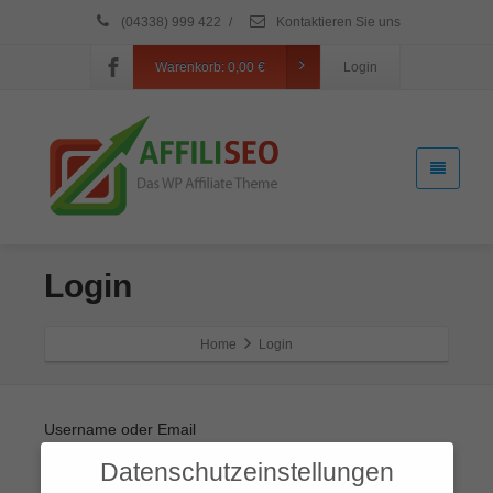
(04338) 999 422
/
Kontaktieren Sie uns
Warenkorb:
0,00
€
Login
Login
Home
Login
Username oder Email
Datenschutzeinstellungen