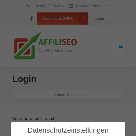
(04338) 999 422
/
Kontaktieren Sie uns
Warenkorb:
0,00
€
Login
Login
Home
Login
Username oder Email
Datenschutzeinstellungen