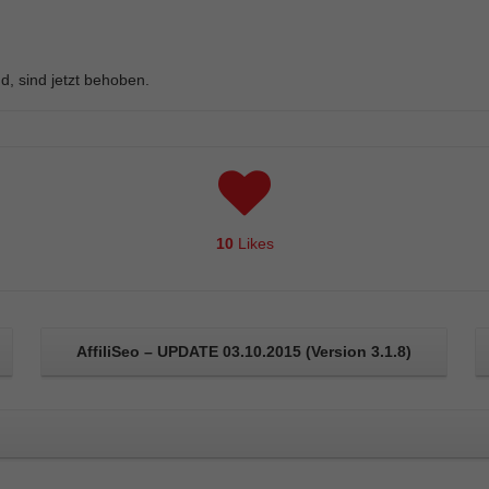
Essenziell (1)
Essenzielle Cookies ermöglichen grundlegende Funktionen
und sind für die einwandfreie Funktion der Website
erforderlich.
d, sind jetzt behoben.
Cookie-Informationen anzeigen
Externe Medien (8)
Inhalte von Videoplattformen und Social-Media-Plattformen
werden standardmäßig blockiert. Wenn Cookies von
externen Medien akzeptiert werden, bedarf der Zugriff auf
diese Inhalte keiner manuellen Einwilligung mehr.
10
Likes
Cookie-Informationen anzeigen
Datenschutzerklärung
Impressum
AffiliSeo – UPDATE 03.10.2015 (Version 3.1.8)