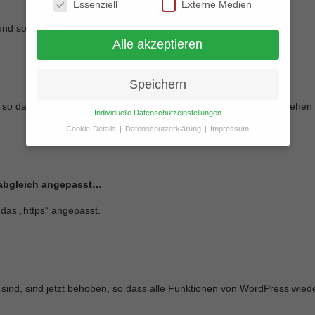
Essenziell
Externe Medien
und somit schneller.
Alle akzeptieren
Speichern
 so dass jetzt keine Fehlermeldungen in der SearchConsole entstehen s
Individuelle Datenschutzeinstellungen
Cookie-Details
Datenschutzerklärung
Impressum
Datenschutzeinstellungen
Hier finden Sie eine Übersicht über alle verwendeten
Cookies. Sie können Ihre Einwilligung zu ganzen
isabgleich angepasst…
Kategorien geben oder sich weitere Informationen
anzeigen lassen und so nur bestimmte Cookies
 das „https“ angepasst.
auswählen.
Alle akzeptieren
Zurück
Speichern
sind, sind jetzt behoben, so dass alle Funktionen von WordPress wiede